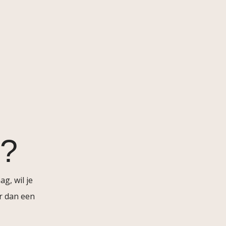
g?
g, wil je
r dan een