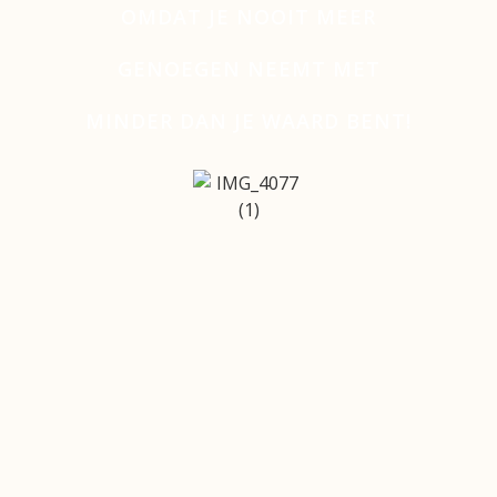
OMDAT JE NOOIT MEER
GENOEGEN NEEMT MET
MINDER DAN JE WAARD BENT!